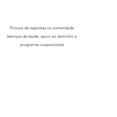
Procura de respostas na comunidade
(serviços de saúde, apoio ao
domicílio e
programas ocupacionais)
Quero agendar
CONTACTOS
Intervenção na Grande Lisboa
Tel:
+351 963 832 661
Tel:
+351 964 497 929
funcionalmente.reabilitacao@gmail.com